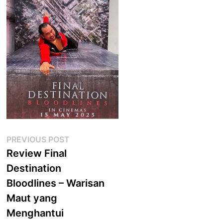
Post
Previous
PREVIOUS POST
post:
Review Final
navigation
Destination
Bloodlines – Warisan
Maut yang
Menghantui