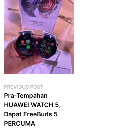
Post
Previous
PREVIOUS POST
post:
Pra-Tempahan
navigation
HUAWEI WATCH 5,
Dapat FreeBuds 5
PERCUMA