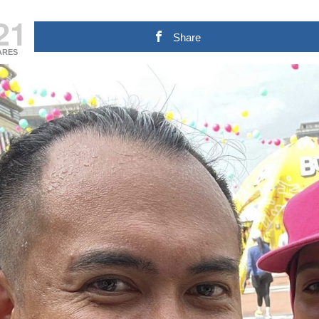
21
Share
ARES