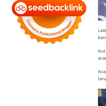
Las
ban
Ikut
acar
Aca
ter