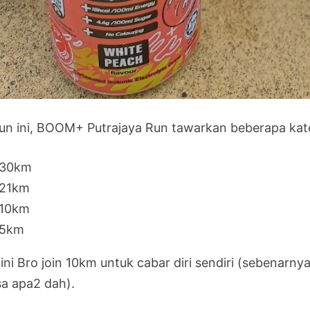
un ini, BOOM+ Putrajaya Run tawarkan beberapa kate
30km
21km
10km
5km
 ini Bro join 10km untuk cabar diri sendiri (sebenarn
sa apa2 dah).