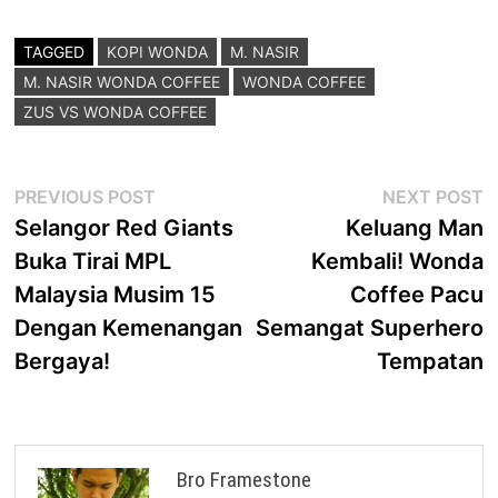
TAGGED
KOPI WONDA
M. NASIR
M. NASIR WONDA COFFEE
WONDA COFFEE
ZUS VS WONDA COFFEE
Post
Previous
N
PREVIOUS POST
NEXT POST
post:
p
Selangor Red Giants
Keluang Man
navigation
Buka Tirai MPL
Kembali! Wonda
Malaysia Musim 15
Coffee Pacu
Dengan Kemenangan
Semangat Superhero
Bergaya!
Tempatan
Bro Framestone