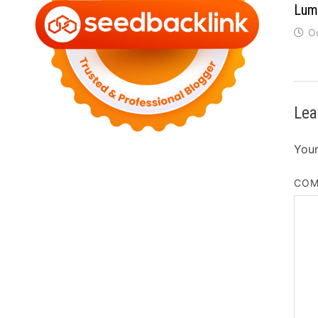
Lum
O
Lea
Your
CO