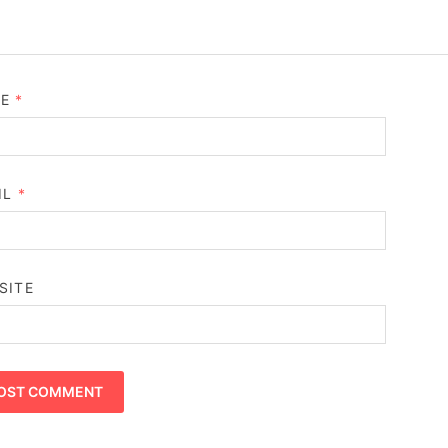
ME
*
IL
*
SITE