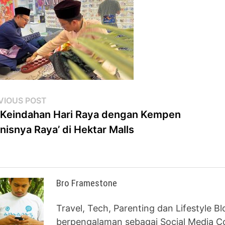
st
Previous
VIOUS POST
post:
 Keindahan Hari Raya dengan Kempen
vigation
nisnya Raya’ di Hektar Malls
Bro Framestone
Travel, Tech, Parenting dan Lifestyle B
berpengalaman sebagai Social Media Co