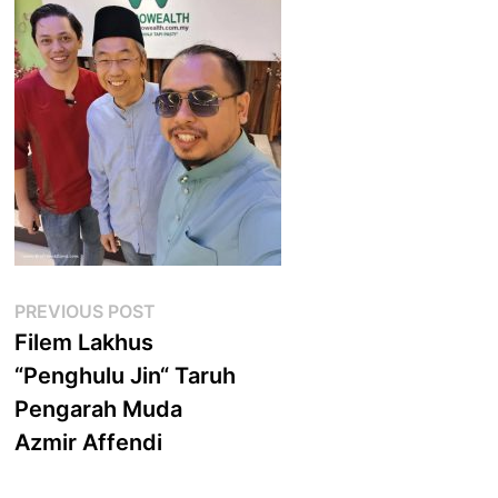
Post
Previous
PREVIOUS POST
post:
Filem Lakhus
navigation
“Penghulu Jin“ Taruh
Pengarah Muda
Azmir Affendi