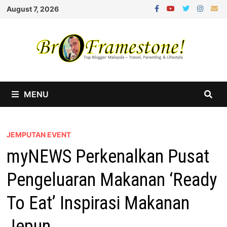
Skip
August 7, 2026
to
content
MENU
JEMPUTAN EVENT
myNEWS Perkenalkan Pusat
Pengeluaran Makanan ‘Ready
To Eat’ Inspirasi Makanan
Jepun