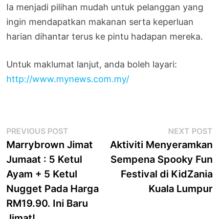
Ia menjadi pilihan mudah untuk pelanggan yang
ingin mendapatkan makanan serta keperluan
harian dihantar terus ke pintu hadapan mereka.
Untuk maklumat lanjut, anda boleh layari:
http://www.mynews.com.my/
Post
Previous
N
PREVIOUS POST
NEXT POST
post:
p
Marrybrown Jimat
Aktiviti Menyeramkan
navigation
Jumaat : 5 Ketul
Sempena Spooky Fun
Ayam + 5 Ketul
Festival di KidZania
Nugget Pada Harga
Kuala Lumpur
RM19.90. Ini Baru
Jimat!