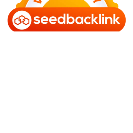
Copyright © 2006 - 2025 Bro Framestone | Owned by
Gabra Media Empire (003752670-X) | Powered by