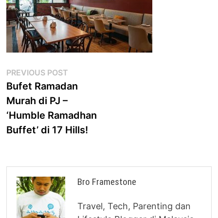
Post
Previous
PREVIOUS POST
post:
Bufet Ramadan
navigation
Murah di PJ –
‘Humble Ramadhan
Buffet’ di 17 Hills!
Bro Framestone
Travel, Tech, Parenting dan