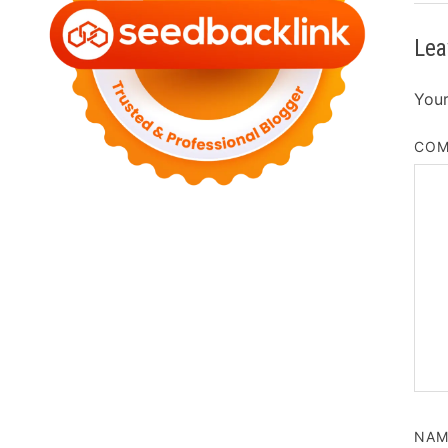
Lea
Your
CO
NA