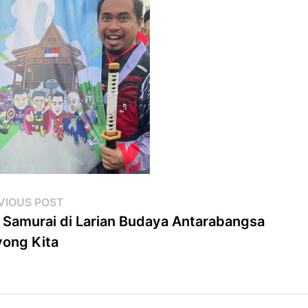
st
Previous
VIOUS POST
post:
 Samurai di Larian Budaya Antarabangsa
vigation
ong Kita