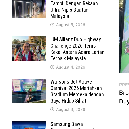
Tampil Dengan Rekaan
Ultra Nipis Buatan
Malaysia
August 5, 2026
IJM Allianz Duo Highway
Challenge 2026 Terus
Kekal Antara Acara Larian
Terbaik Malaysia
August 4, 2026
Watsons Get Active
Po
PRE
Carnival 2026 Meriahkan
Bro
Stadium Merdeka dengan
na
Gaya Hidup Sihat
Duy
August 3, 2026
Samsung Bawa