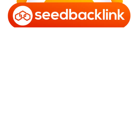
Copyright © 2006 - 2025 Bro Framestone | Owned by
Gabra Media Empire (003752670-X) | Powered by