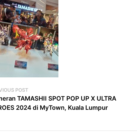
st
Previous
VIOUS POST
post:
meran TAMASHII SPOT POP UP X ULTRA
vigation
OES 2024 di MyTown, Kuala Lumpur