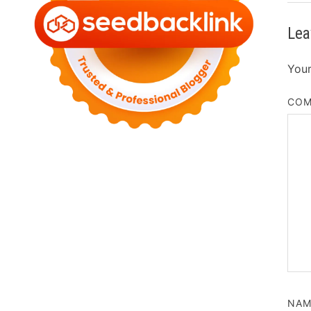
Lea
Your
CO
NA