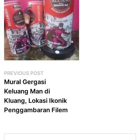
Post
Previous
PREVIOUS POST
post:
Mural Gergasi
navigation
Keluang Man di
Kluang, Lokasi Ikonik
Penggambaran Filem