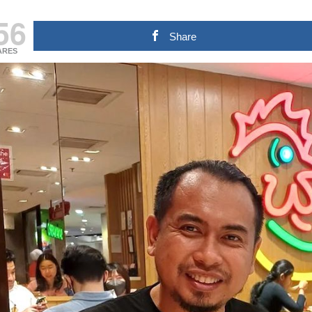
56
Share
ARES