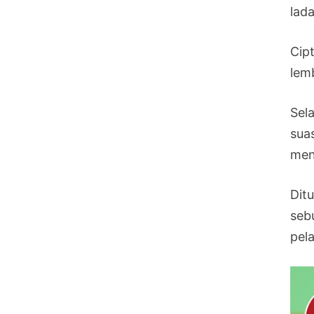
lad
Cip
lem
Sel
sua
men
Dit
seb
pel