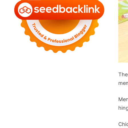
The
mem
Men
hin
Chi