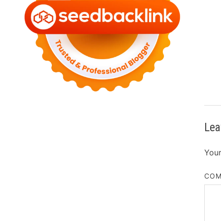
Lea
Your
CO