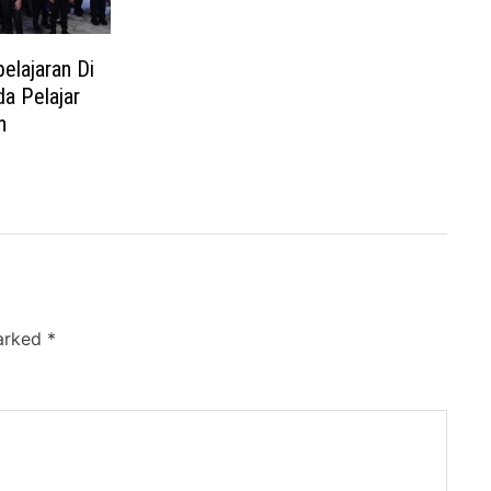
elajaran Di
da Pelajar
n
marked
*