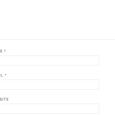
ME
*
IL
*
SITE