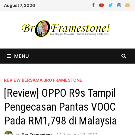
Skip
August 7, 2026
to
content
MENU
REVIEW BERSAMA BRO FRAMESTONE
[Review] OPPO R9s Tampil
Pengecasan Pantas VOOC
Pada RM1,798 di Malaysia
by
Bro Framestone
January 22, 2017