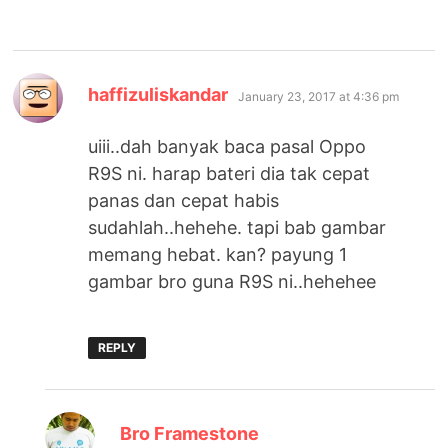
says:
haffizuliskandar
January 23, 2017 at 4:36 pm
uiii..dah banyak baca pasal Oppo
R9S ni. harap bateri dia tak cepat
panas dan cepat habis
sudahlah..hehehe. tapi bab gambar
memang hebat. kan? payung 1
gambar bro guna R9S ni..hehehee
REPLY
says:
Bro Framestone