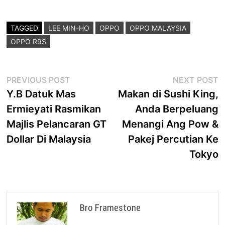
TAGGED
LEE MIN-HO
OPPO
OPPO MALAYSIA
OPPO R9S
Post
Previous
N
PREVIOUS POST
NEXT POST
post:
p
Y.B Datuk Mas
Makan di Sushi King,
navigation
Ermieyati Rasmikan
Anda Berpeluang
Majlis Pelancaran GT
Menangi Ang Pow &
Dollar Di Malaysia
Pakej Percutian Ke
Tokyo
Bro Framestone