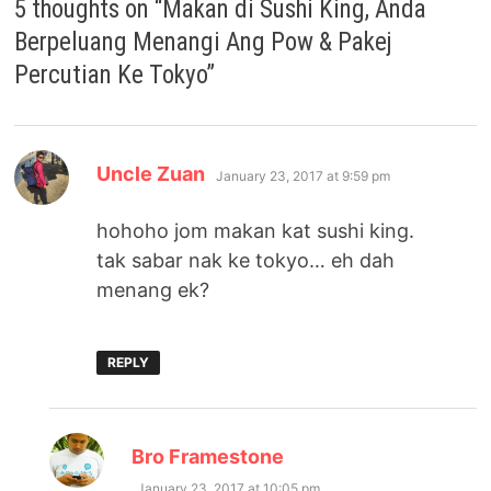
5 thoughts on “
Makan di Sushi King, Anda
Berpeluang Menangi Ang Pow & Pakej
Percutian Ke Tokyo
”
says:
Uncle Zuan
January 23, 2017 at 9:59 pm
hohoho jom makan kat sushi king.
tak sabar nak ke tokyo… eh dah
menang ek?
REPLY
says:
Bro Framestone
January 23, 2017 at 10:05 pm