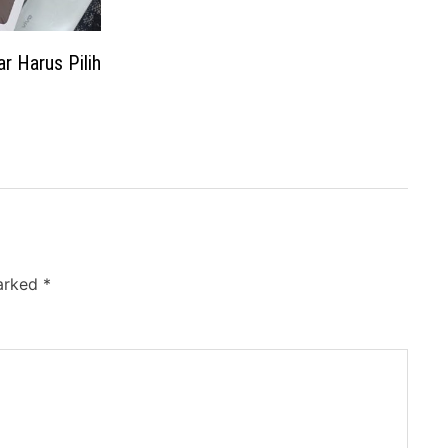
r Harus Pilih
marked
*