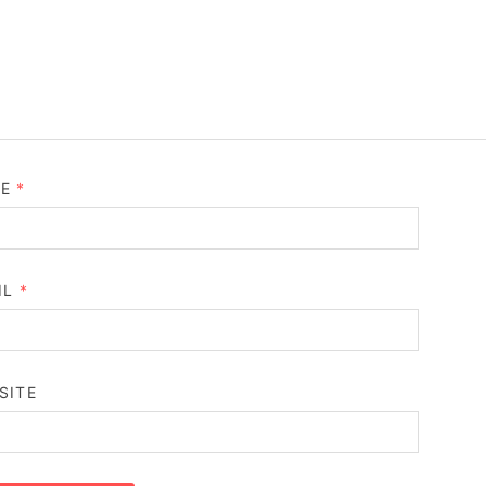
ME
*
IL
*
SITE