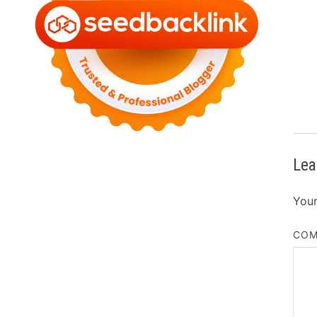
Lea
Your
CO