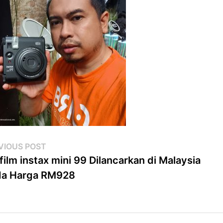
st
Previous
VIOUS POST
post:
ifilm instax mini 99 Dilancarkan di Malaysia
vigation
da Harga RM928