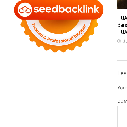
HUA
Bari
HUA
J
Lea
Your
CO