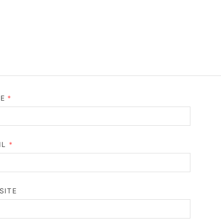
ME
*
IL
*
SITE