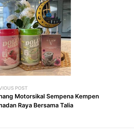
st
Previous
VIOUS POST
post:
nang Motorsikal Sempena Kempen
vigation
adan Raya Bersama Talia