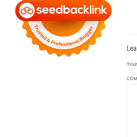
Lea
Your
CO