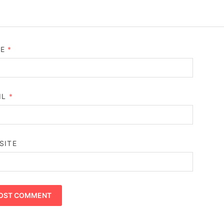
ME
*
IL
*
SITE