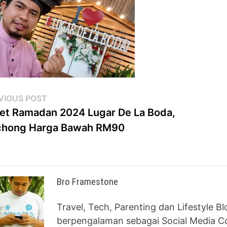
st
Previous
VIOUS POST
post:
et Ramadan 2024 Lugar De La Boda,
vigation
chong Harga Bawah RM90
Bro Framestone
Travel, Tech, Parenting dan Lifestyle B
berpengalaman sebagai Social Media Co