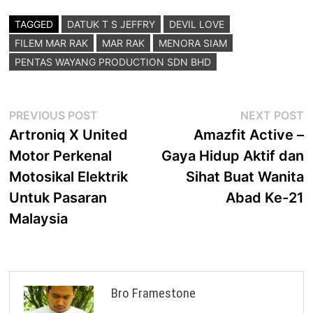
TAGGED
DATUK T S JEFFRY
DEVIL LOVE
FILEM MAR RAK
MAR RAK
MENORA SIAM
PENTAS WAYANG PRODUCTION SDN BHD
Post
Previous
N
PREVIOUS POST
NEXT POST
post:
p
Artroniq X United
Amazfit Active –
navigation
Motor Perkenal
Gaya Hidup Aktif dan
Motosikal Elektrik
Sihat Buat Wanita
Untuk Pasaran
Abad Ke-21
Malaysia
Bro Framestone