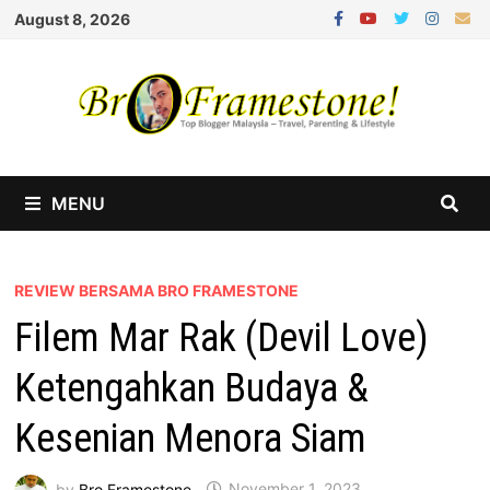
Skip
August 8, 2026
to
content
MENU
REVIEW BERSAMA BRO FRAMESTONE
Filem Mar Rak (Devil Love)
Ketengahkan Budaya &
Kesenian Menora Siam
by
Bro Framestone
November 1, 2023