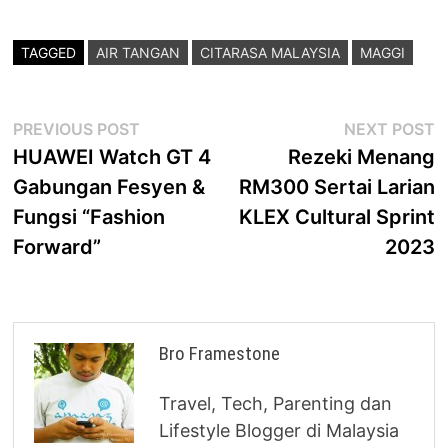
TAGGED
AIR TANGAN
CITARASA MALAYSIA
MAGGI
Post
Previous
N
PREVIOUS POST
NEXT POST
post:
p
HUAWEI Watch GT 4
Rezeki Menang
navigation
Gabungan Fesyen &
RM300 Sertai Larian
Fungsi “Fashion
KLEX Cultural Sprint
Forward”
2023
Bro Framestone
Travel, Tech, Parenting dan
Lifestyle Blogger di Malaysia