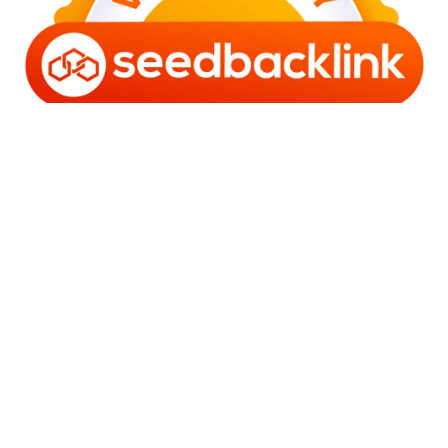
Copyright © 2006 - 2025 Bro Framestone | Owned by
Gabra Media Empire (003752670-X) | Powered by