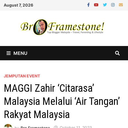
Skip
August 7, 2026
to
content
MENU
JEMPUTAN EVENT
MAGGI Zahir ‘Citarasa’
Malaysia Melalui ‘Air Tangan’
Rakyat Malaysia
by
Bro Framestone
October 11, 2023