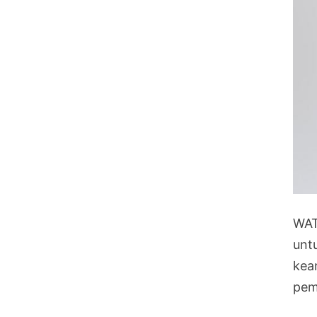
WAT
unt
kea
pem