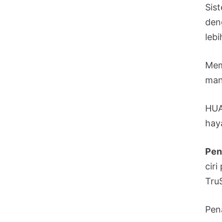
Sis
den
leb
Mem
man
HUA
hay
Pen
cir
Tru
Pen