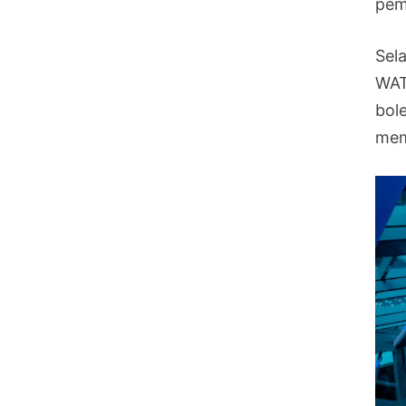
pem
Sel
WAT
bol
mem