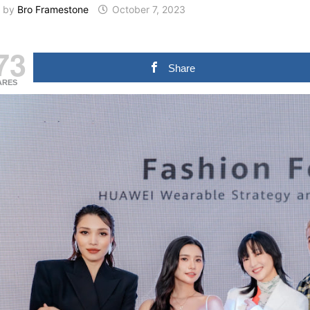
by
Bro Framestone
October 7, 2023
73
Share
ARES