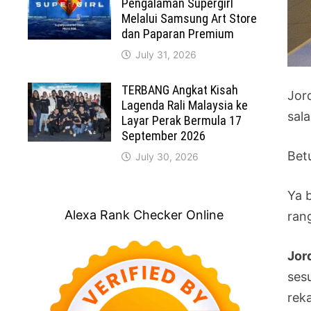
Pengalaman Supergirl
Melalui Samsung Art Store
dan Paparan Premium
July 31, 2026
TERBANG Angkat Kisah
Jor
Lagenda Rali Malaysia ke
sala
Layar Perak Bermula 17
September 2026
Betu
July 30, 2026
Ya 
Alexa Rank Checker Online
rang
Jord
ses
rek