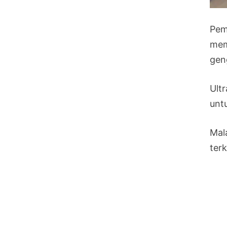
Pem
mem
gen
Ult
untu
Mal
ter