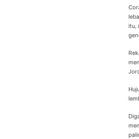
Cor
leb
itu
gen
Rek
mem
Jor
Huj
lem
Dig
mem
pali