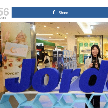
56
Share
ARES