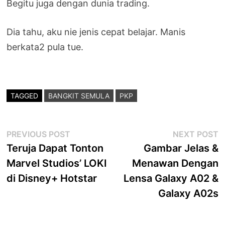
Begitu juga dengan dunia trading.
Dia tahu, aku nie jenis cepat belajar. Manis
berkata2 pula tue.
TAGGED
BANGKIT SEMULA
PKP
Post
Previous
N
PREVIOUS POST
NEXT POST
post:
p
Teruja Dapat Tonton
Gambar Jelas &
navigation
Marvel Studios’ LOKI
Menawan Dengan
di Disney+ Hotstar
Lensa Galaxy A02 &
Galaxy A02s