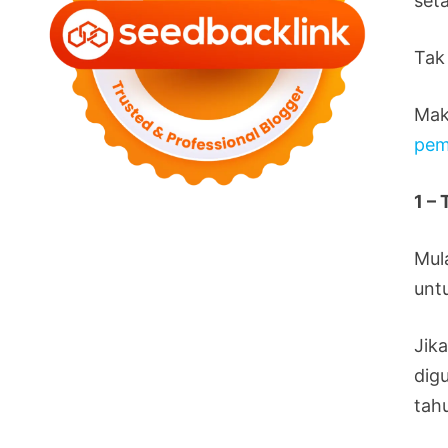
set
Tak 
Mak
pem
1 –
Mul
unt
Jika
dig
tahu