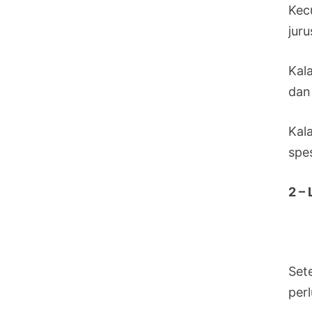
Kec
jur
Kala
dan
Kal
spe
2 –
Set
per