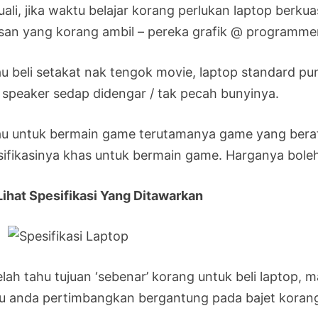
uali, jika waktu belajar korang perlukan laptop berku
usan yang korang ambil – pereka grafik @ programme
u beli setakat nak tengok movie, laptop standard pun
 speaker sedap didengar / tak pecah bunyinya.
au untuk bermain game terutamanya game yang berat,
sifikasinya khas untuk bermain game. Harganya boleh
 Lihat Spesifikasi Yang Ditawarkan
elah tahu tujuan ‘sebenar’ korang untuk beli laptop,
lu anda pertimbangkan bergantung pada bajet koran