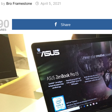
by
Bro Framestone
April 5, 2021
90
Share
ARES