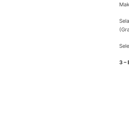
Mak
Sel
(Gr
Sel
3 –