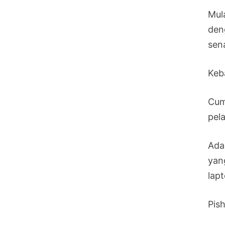
Mul
den
sen
Keb
Cum
pel
Ada
yan
lap
Pis