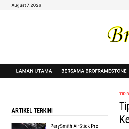
Skip
August 7, 2026
to
content
LAMAN UTAMA
BERSAMA BROFRAMESTONE
TIP
Ti
ARTIKEL TERKINI
K
PerySmith AirStick Pro