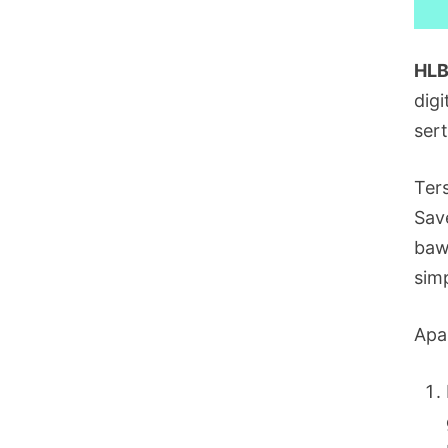
HLB
dig
ser
Ter
Sav
baw
sim
Apa