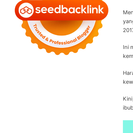
Men
yan
2017
Ini
kem
Har
kew
Kin
ibu