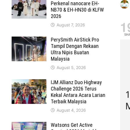
Perkenal nanocare EH-
NB70 & EH-HN30 di KLFW
2026
1
August 7, 2026
SH
PerySmith AirStick Pro
Tampil Dengan Rekaan
Ultra Nipis Buatan
Malaysia
August 5, 2026
IJM Allianz Duo Highway
Challenge 2026 Terus
Kekal Antara Acara Larian
Terbaik Malaysia
August 4, 2026
Watsons Get Active