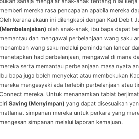
bukan sahaja mengajar anak-anak tentang nilai kerj
memberi mereka rasa pencapaian apabila mereka da
Oleh kerana akaun ini dilengkapi dengan Kad Debit 
(Membelanjakan)
oleh anak-anak, ibu bapa dapat t
memantau dan mengawal perbelanjaan wang saku an
menambah wang saku melalui pemindahan lancar dar
menetapkan had perbelanjaan, mengawal di mana da
mereka serta memantau perbelanjaan masa nyata a
Ibu bapa juga boleh menyekat atau membekukan Kad 
mereka mengesyaki ada terlebih perbelanjaan atau ti
Connect mereka. Untuk menanamkan tabiat berjima
ciri
Saving (Menyimpan)
yang dapat disesuaikan y
matlamat simpanan mereka untuk perkara yang me
mengesan simpanan melalui laporan kemajuan.