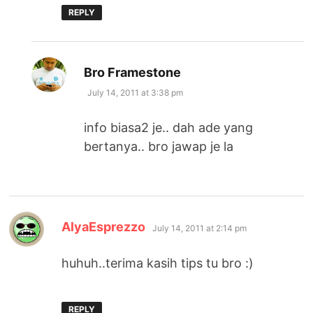
REPLY
says:
Bro Framestone
July 14, 2011 at 3:38 pm
info biasa2 je.. dah ade yang
bertanya.. bro jawap je la
says:
AlyaEsprezzo
July 14, 2011 at 2:14 pm
huhuh..terima kasih tips tu bro :)
REPLY