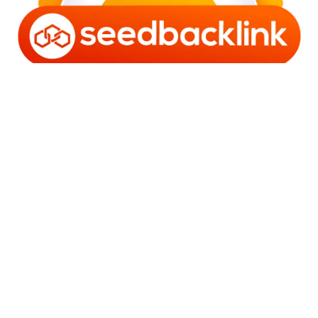
Copyright © 2006 - 2025 Bro Framestone | Owned by
Gabra Media Empire (003752670-X) | Powered by