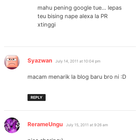
mahu pening google tue… lepas
teu bising nape alexa la PR
xtinggi
says:
Syazwan
July 14, 2011 at 10:04 pm
macam menarik la blog baru bro ni :D
REPLY
says:
RerameUngu
July 15, 2011 at 9:26 am