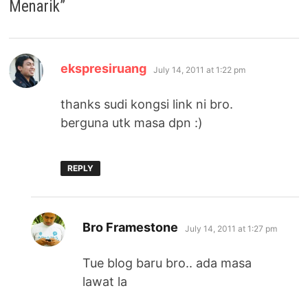
Menarik
”
says:
ekspresiruang
July 14, 2011 at 1:22 pm
thanks sudi kongsi link ni bro.
berguna utk masa dpn :)
REPLY
says:
Bro Framestone
July 14, 2011 at 1:27 pm
Tue blog baru bro.. ada masa
lawat la