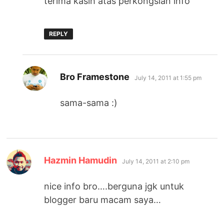
terima kasih atas perkongsian info
REPLY
says:
Bro Framestone
July 14, 2011 at 1:55 pm
sama-sama :)
says:
Hazmin Hamudin
July 14, 2011 at 2:10 pm
nice info bro….berguna jgk untuk
blogger baru macam saya…