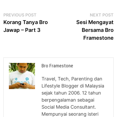
Post
Previous
N
PREVIOUS POST
NEXT POST
post:
p
Korang Tanya Bro
Sesi Mengayat
navigation
Jawap – Part 3
Bersama Bro
Framestone
Bro Framestone
Travel, Tech, Parenting dan
Lifestyle Blogger di Malaysia
sejak tahun 2006. 12 tahun
berpengalaman sebagai
Social Media Consultant.
Mempunyai seorang isteri