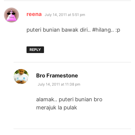
says:
reena
July 14, 2011 at 5:51 pm
puteri bunian bawak diri.. #hilang.. :p
REPLY
says:
Bro Framestone
July 14, 2011 at 11:38 pm
alamak.. puteri bunian bro
merajuk la pulak