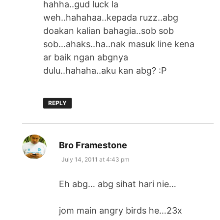
hahha..gud luck la
weh..hahahaa..kepada ruzz..abg
doakan kalian bahagia..sob sob
sob…ahaks..ha..nak masuk line kena
ar baik ngan abgnya
dulu..hahaha..aku kan abg? :P
REPLY
says:
Bro Framestone
July 14, 2011 at 4:43 pm
Eh abg… abg sihat hari nie…
jom main angry birds he…23x