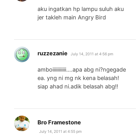
aku ingatkan hp lampu suluh aku
jer takleh main Angry Bird
says:
ruzzezanie
July 14, 2011 at 4:56 pm
amboiiiiiiiiiii….apa abg ni?ngegade
ea. yng ni mg nk kena belasah!
siap ahad ni.adik belasah abg!!
says:
Bro Framestone
July 14, 2011 at 4:55 pm