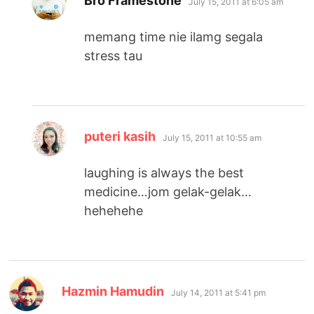
Bro Framestone
July 15, 2011 at 6:05 am
memang time nie ilamg segala
stress tau
says:
puteri kasih
July 15, 2011 at 10:55 am
laughing is always the best
medicine…jom gelak-gelak…
hehehehe
says:
Hazmin Hamudin
July 14, 2011 at 5:41 pm