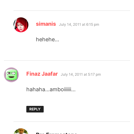
says:
simanis
July 14, 2011 at 6:15 pm
hehehe…
says:
Finaz Jaafar
July 14, 2011 at 5:17 pm
hahaha…amboiiiiii…
REPLY
says: