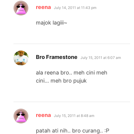
says:
reena
July 14, 2011 at 11:43 pm
majok lagiii~
says:
Bro Framestone
July 15, 2011 at 6:07 am
ala reena bro.. meh cini meh
cini… meh bro pujuk
says:
reena
July 15, 2011 at 8:48 am
patah ati nih.. bro curang.. :P