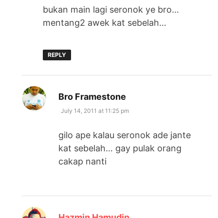
bukan main lagi seronok ye bro…
mentang2 awek kat sebelah…
REPLY
says:
Bro Framestone
July 14, 2011 at 11:25 pm
gilo ape kalau seronok ade jante
kat sebelah… gay pulak orang
cakap nanti
says:
Hazmin Hamudin