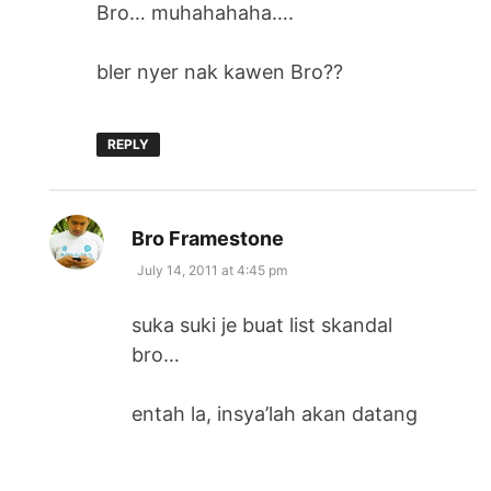
Bro… muhahahaha….
bler nyer nak kawen Bro??
REPLY
says:
Bro Framestone
July 14, 2011 at 4:45 pm
suka suki je buat list skandal
bro…
entah la, insya’lah akan datang