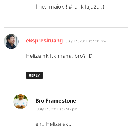
fine.. majok!! # larik laju2.. :(
says:
ekspresiruang
July 14, 2011 at 4:31 pm
Heliza nk ltk mana, bro? :D
REPLY
says:
Bro Framestone
July 14, 2011 at 4:42 pm
eh.. Heliza ek…