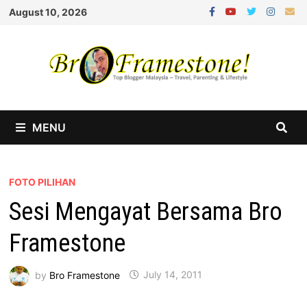
Skip
August 10, 2026
to
content
MENU
FOTO PILIHAN
Sesi Mengayat Bersama Bro
Framestone
by
Bro Framestone
July 14, 2011