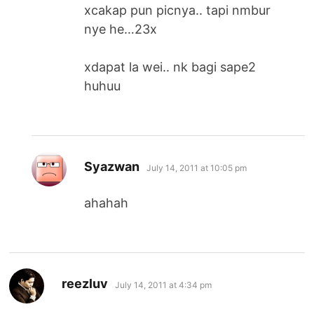
xcakap pun picnya.. tapi nmbur
nye he…23x
xdapat la wei.. nk bagi sape2
huhuu
says:
Syazwan
July 14, 2011 at 10:05 pm
ahahah
says:
reezluv
July 14, 2011 at 4:34 pm