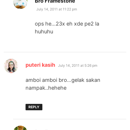
Bro Framestone
July 14, 2011 at 11:22 pm
ops he…23x eh xde pe2 la
huhuhu
says:
puteri kasih
July 14, 2011 at 5:26 pm
amboi amboi bro…gelak sakan
nampak..hehehe
REPLY