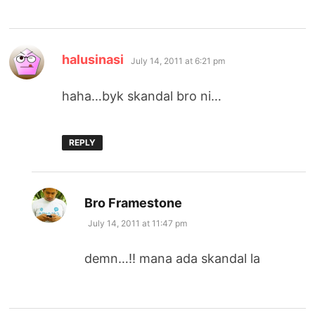
says:
halusinasi
July 14, 2011 at 6:21 pm
haha…byk skandal bro ni…
REPLY
says:
Bro Framestone
July 14, 2011 at 11:47 pm
demn…!! mana ada skandal la