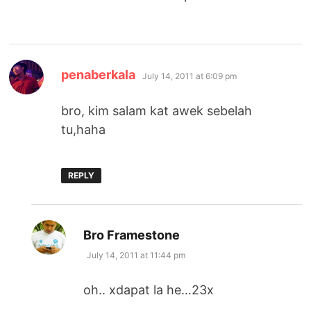
says:
penaberkala
July 14, 2011 at 6:09 pm
bro, kim salam kat awek sebelah
tu,haha
REPLY
says:
Bro Framestone
July 14, 2011 at 11:44 pm
oh.. xdapat la he…23x