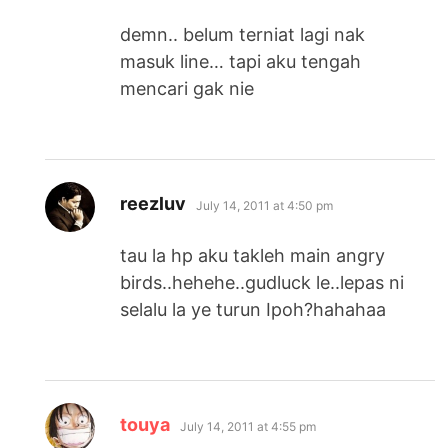
demn.. belum terniat lagi nak
masuk line… tapi aku tengah
mencari gak nie
says:
reezluv
July 14, 2011 at 4:50 pm
tau la hp aku takleh main angry
birds..hehehe..gudluck le..lepas ni
selalu la ye turun Ipoh?hahahaa
says:
touya
July 14, 2011 at 4:55 pm