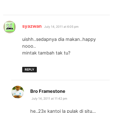
says:
syazwan
July 14, 2011 at 6:05 pm
uishh..sedapnya dia makan..happy
nooo..
mintak tambah tak tu?
REPLY
says:
Bro Framestone
July 14, 2011 at 11:42 pm
he..23x kantoi la pulak di situ…