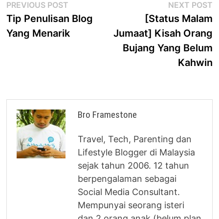
Post
Previous
N
PREVIOUS POST
NEXT POST
post:
p
Tip Penulisan Blog
[Status Malam
navigation
Yang Menarik
Jumaat] Kisah Orang
Bujang Yang Belum
Kahwin
Bro Framestone
Travel, Tech, Parenting dan
Lifestyle Blogger di Malaysia
sejak tahun 2006. 12 tahun
berpengalaman sebagai
Social Media Consultant.
Mempunyai seorang isteri
dan 2 orang anak (belum plan