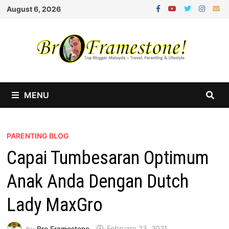
Skip
August 6, 2026
to
content
MENU
PARENTING BLOG
Capai Tumbesaran Optimum
Anak Anda Dengan Dutch
Lady MaxGro
by
Bro Framestone
February 23, 2021