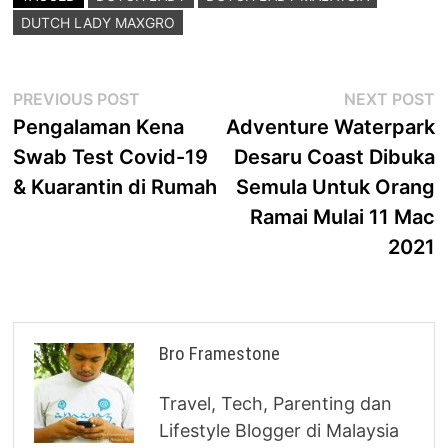
DUTCH LADY MAXGRO
Post
Previous
N
PREVIOUS POST
NEXT POST
post:
p
Pengalaman Kena
Adventure Waterpark
navigation
Swab Test Covid-19
Desaru Coast Dibuka
& Kuarantin di Rumah
Semula Untuk Orang
Ramai Mulai 11 Mac
2021
Bro Framestone
Travel, Tech, Parenting dan
Lifestyle Blogger di Malaysia