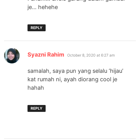
je… hehehe
REPLY
says:
Syazni Rahim
October 8, 2020 at 6:27 am
samalah, saya pun yang selalu ‘hijau’
kat rumah ni, ayah diorang cool je
hahah
REPLY