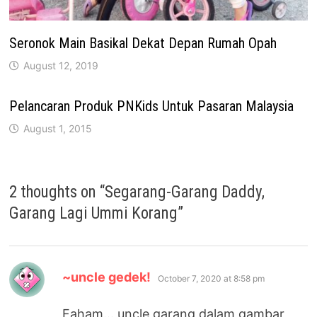
Seronok Main Basikal Dekat Depan Rumah Opah
August 12, 2019
Pelancaran Produk PNKids Untuk Pasaran Malaysia
August 1, 2015
2 thoughts on “
Segarang-Garang Daddy,
Garang Lagi Ummi Korang
”
says:
~uncle gedek!
October 7, 2020 at 8:58 pm
Faham… uncle garang dalam gambar