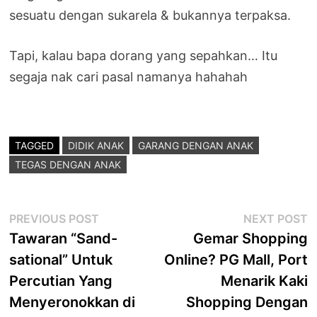
sesuatu dengan sukarela & bukannya terpaksa.
Tapi, kalau bapa dorang yang sepahkan… Itu
segaja nak cari pasal namanya hahahah
TAGGED
DIDIK ANAK
GARANG DENGAN ANAK
TEGAS DENGAN ANAK
Post
Previous
N
PREVIOUS POST
NEXT POST
post:
p
Tawaran “Sand-
Gemar Shopping
navigation
sational” Untuk
Online? PG Mall, Port
Percutian Yang
Menarik Kaki
Menyeronokkan di
Shopping Dengan