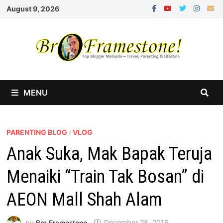
Skip
August 9, 2026
to
content
MENU
PARENTING BLOG
/
VLOG
Anak Suka, Mak Bapak Teruja
Menaiki “Train Tak Bosan” di
AEON Mall Shah Alam
by
Bro Framestone
December 28, 2016