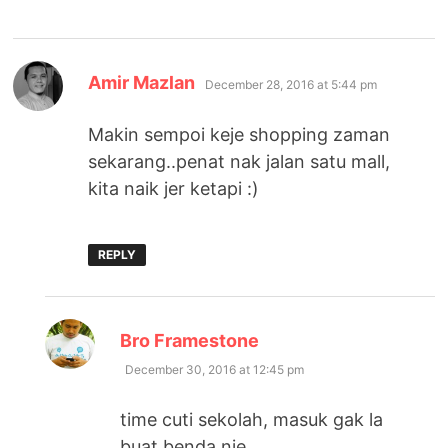
says:
Amir Mazlan
December 28, 2016 at 5:44 pm
Makin sempoi keje shopping zaman
sekarang..penat nak jalan satu mall,
kita naik jer ketapi :)
REPLY
says:
Bro Framestone
December 30, 2016 at 12:45 pm
time cuti sekolah, masuk gak la
buat benda nie.