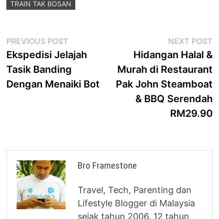
TRAIN TAK BOSAN
Post
Previous
N
PREVIOUS POST
NEXT POST
post:
p
Ekspedisi Jelajah
Hidangan Halal &
navigation
Tasik Banding
Murah di Restaurant
Dengan Menaiki Bot
Pak John Steamboat
& BBQ Serendah
RM29.90
Bro Framestone
Travel, Tech, Parenting dan
Lifestyle Blogger di Malaysia
sejak tahun 2006. 12 tahun