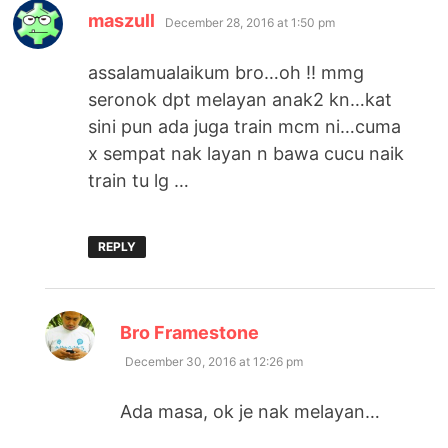
says:
maszull
December 28, 2016 at 1:50 pm
assalamualaikum bro…oh !! mmg
seronok dpt melayan anak2 kn…kat
sini pun ada juga train mcm ni…cuma
x sempat nak layan n bawa cucu naik
train tu lg …
REPLY
says:
Bro Framestone
December 30, 2016 at 12:26 pm
Ada masa, ok je nak melayan…