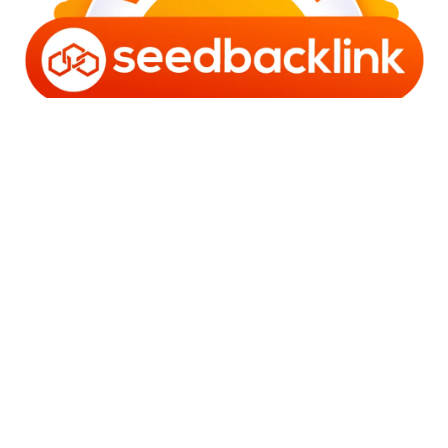
Copyright © 2006 - 2025 Bro Framestone | Owned by
Gabra Media Empire (003752670-X) | Powered by