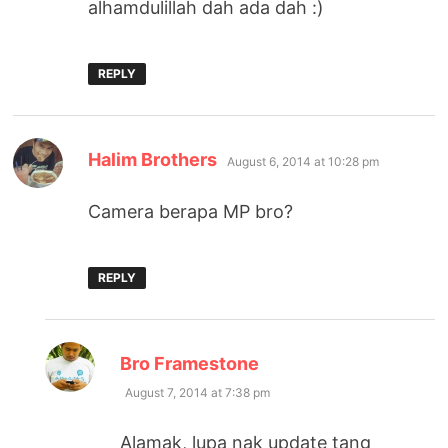
alhamdulillah dah ada dah :)
REPLY
says:
Halim Brothers
August 6, 2014 at 10:28 pm
Camera berapa MP bro?
REPLY
says:
Bro Framestone
August 7, 2014 at 7:38 pm
Alamak, lupa nak update tang