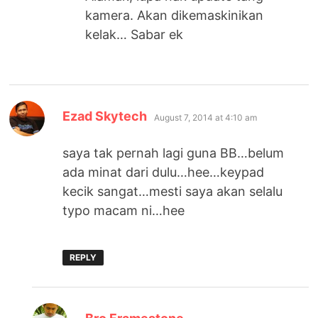
kamera. Akan dikemaskinikan
kelak… Sabar ek
says:
Ezad Skytech
August 7, 2014 at 4:10 am
saya tak pernah lagi guna BB…belum
ada minat dari dulu…hee…keypad
kecik sangat…mesti saya akan selalu
typo macam ni…hee
REPLY
says: