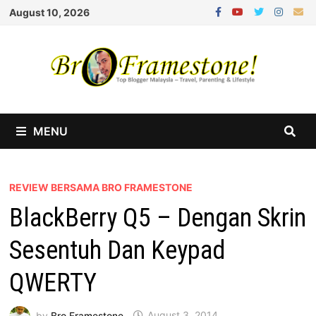
Skip
August 10, 2026
to
content
MENU
REVIEW BERSAMA BRO FRAMESTONE
BlackBerry Q5 – Dengan Skrin
Sesentuh Dan Keypad
QWERTY
by
Bro Framestone
August 3, 2014