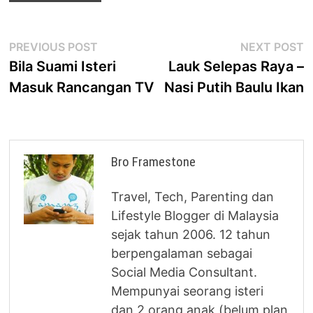
Post
Previous
N
PREVIOUS POST
NEXT POST
post:
p
Bila Suami Isteri
Lauk Selepas Raya –
navigation
Masuk Rancangan TV
Nasi Putih Baulu Ikan
Bro Framestone
Travel, Tech, Parenting dan
Lifestyle Blogger di Malaysia
sejak tahun 2006. 12 tahun
berpengalaman sebagai
Social Media Consultant.
Mempunyai seorang isteri
dan 2 orang anak (belum plan