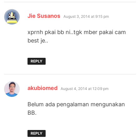
says:
Jie Susanos
August 3, 2014 at 9:15 pm
xprnh pkai bb ni..tgk mber pakai cam
best je..
REPLY
says:
akubiomed
August 4, 2014 at 12:09 pm
Belum ada pengalaman mengunakan
BB.
REPLY