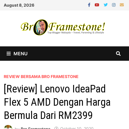
Skip
August 8, 2026
to
content
MENU
REVIEW BERSAMA BRO FRAMESTONE
[Review] Lenovo IdeaPad
Flex 5 AMD Dengan Harga
Bermula Dari RM2399
by
Bro Framestone
October 10, 2020