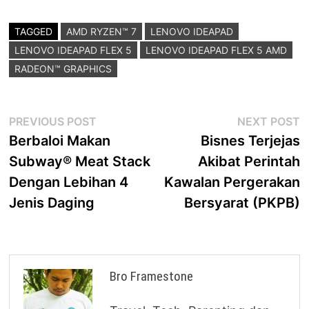
TAGGED
AMD RYZEN™ 7
LENOVO IDEAPAD
LENOVO IDEAPAD FLEX 5
LENOVO IDEAPAD FLEX 5 AMD
RADEON™ GRAPHICS
Post
Previous
N
PREVIOUS POST
NEXT POST
post:
p
Berbaloi Makan
Bisnes Terjejas
navigation
Subway® Meat Stack
Akibat Perintah
Dengan Lebihan 4
Kawalan Pergerakan
Jenis Daging
Bersyarat (PKPB)
Bro Framestone