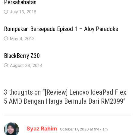
Persahabatan
July 13, 2016
Rompakan Bersepadu Episod 1 – Aloy Paradoks
May 4, 2012
BlackBerry Z30
August 28, 2014
3 thoughts on “
[Review] Lenovo IdeaPad Flex
5 AMD Dengan Harga Bermula Dari RM2399
”
says:
Syaz Rahim
October 17, 2020 at 9:47 am