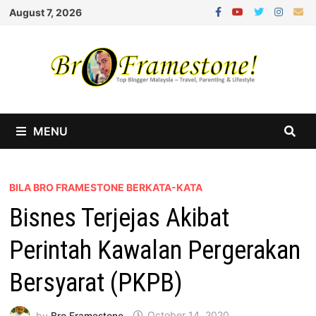
Skip
August 7, 2026
to
content
MENU
BILA BRO FRAMESTONE BERKATA-KATA
Bisnes Terjejas Akibat
Perintah Kawalan Pergerakan
Bersyarat (PKPB)
by
Bro Framestone
October 14, 2020