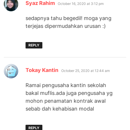
says:
Syaz Rahim
October 16, 2020 at 3:12 pm
sedapnya tahu begedil! moga yang
terjejas dipermudahkan urusan :)
REPLY
says:
Tokay Kantin
October 25, 2020 at 12:44 am
Ramai pengusaha kantin sekolah
bakal muflis.ada juga pengusaha yg
mohon penamatan kontrak awal
sebab dah kehabisan modal
REPLY