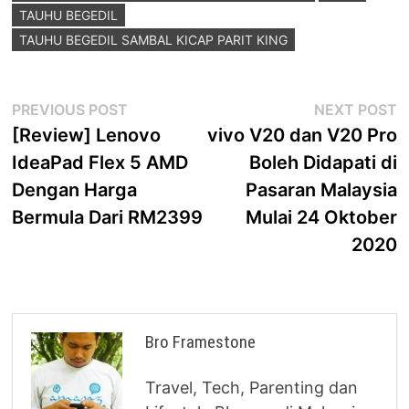
TAUHU BEGEDIL
TAUHU BEGEDIL SAMBAL KICAP PARIT KING
Post
Previous
N
PREVIOUS POST
NEXT POST
post:
p
[Review] Lenovo
vivo V20 dan V20 Pro
navigation
IdeaPad Flex 5 AMD
Boleh Didapati di
Dengan Harga
Pasaran Malaysia
Bermula Dari RM2399
Mulai 24 Oktober
2020
Bro Framestone
Travel, Tech, Parenting dan