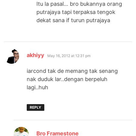
Itu la pasal… bro bukannya orang
putrajaya tapi terpaksa tengok
dekat sana if turun putrajaya
says:
akhiyy
May 16, 2012 at 12:31 pm
iarcond tak de memang tak senang
nak duduk lar..dengan berpeluh
lagi..huh
REPLY
says:
Bro Framestone