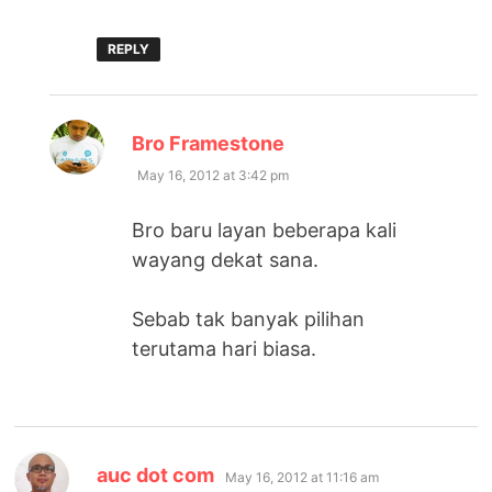
REPLY
says:
Bro Framestone
May 16, 2012 at 3:42 pm
Bro baru layan beberapa kali
wayang dekat sana.
Sebab tak banyak pilihan
terutama hari biasa.
says:
auc dot com
May 16, 2012 at 11:16 am