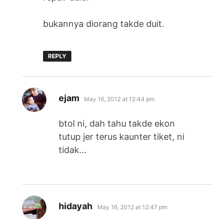
bukannya diorang takde duit.
REPLY
says:
ejam
May 16, 2012 at 12:44 pm
btol ni, dah tahu takde ekon
tutup jer terus kaunter tiket, ni
tidak…
says:
hidayah
May 16, 2012 at 12:47 pm