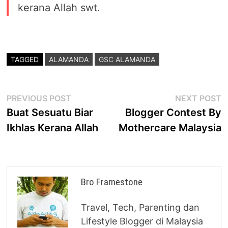
kerana Allah swt.
TAGGED
ALAMANDA
GSC ALAMANDA
Post
Previous
N
PREVIOUS POST
NEXT POST
post:
p
Buat Sesuatu Biar
Blogger Contest By
navigation
Ikhlas Kerana Allah
Mothercare Malaysia
Bro Framestone
Travel, Tech, Parenting dan
Lifestyle Blogger di Malaysia