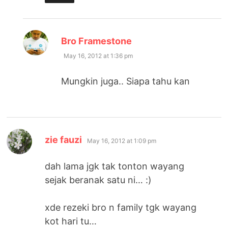
says:
Bro Framestone
May 16, 2012 at 1:36 pm
Mungkin juga.. Siapa tahu kan
says:
zie fauzi
May 16, 2012 at 1:09 pm
dah lama jgk tak tonton wayang
sejak beranak satu ni… :)
xde rezeki bro n family tgk wayang
kot hari tu…