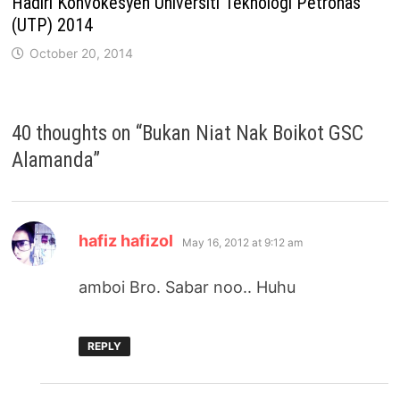
Hadiri Konvokesyen Universiti Teknologi Petronas
(UTP) 2014
October 20, 2014
40 thoughts on “
Bukan Niat Nak Boikot GSC
Alamanda
”
says:
hafiz hafizol
May 16, 2012 at 9:12 am
amboi Bro. Sabar noo.. Huhu
REPLY