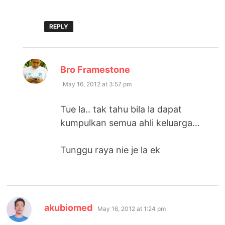
REPLY
says:
Bro Framestone
May 16, 2012 at 3:57 pm
Tue la.. tak tahu bila la dapat
kumpulkan semua ahli keluarga…
Tunggu raya nie je la ek
says:
akubiomed
May 16, 2012 at 1:24 pm