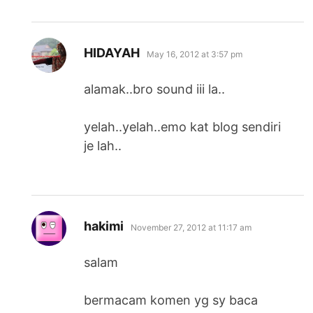
says:
HIDAYAH
May 16, 2012 at 3:57 pm
alamak..bro sound iii la..
yelah..yelah..emo kat blog sendiri
je lah..
says:
hakimi
November 27, 2012 at 11:17 am
salam
bermacam komen yg sy baca