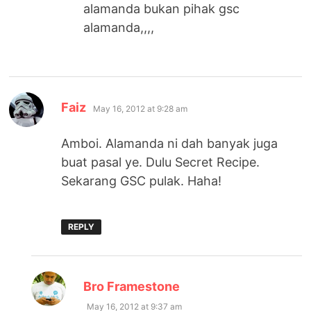
alamanda bukan pihak gsc
alamanda,,,,
says:
Faiz
May 16, 2012 at 9:28 am
Amboi. Alamanda ni dah banyak juga
buat pasal ye. Dulu Secret Recipe.
Sekarang GSC pulak. Haha!
REPLY
says:
Bro Framestone
May 16, 2012 at 9:37 am