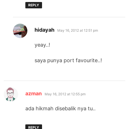
REPLY
says:
hidayah
May 16, 2012 at 12:51 pm
yeay..!
saya punya port favourite..!
says:
azman
May 16, 2012 at 12:55 pm
ada hikmah disebalik nya tu..
REPLY