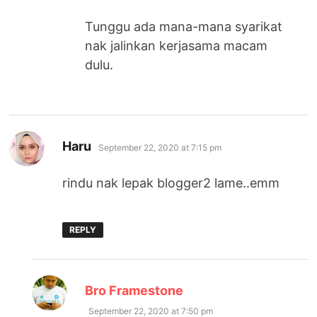
Tunggu ada mana-mana syarikat
nak jalinkan kerjasama macam
dulu.
says:
Haru
September 22, 2020 at 7:15 pm
rindu nak lepak blogger2 lame..emm
REPLY
says:
Bro Framestone
September 22, 2020 at 7:50 pm