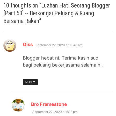
10 thoughts on “
Luahan Hati Seorang Blogger
[Part 53] ~ Berkongsi Peluang & Ruang
Bersama Rakan
”
says:
Qiss
September 22, 2020 at 11:48 am
Blogger hebat ni. Terima kasih sudi
bagi peluang bekerjasama selama ni.
REPLY
says:
Bro Framestone
September 22, 2020 at 5:18 pm