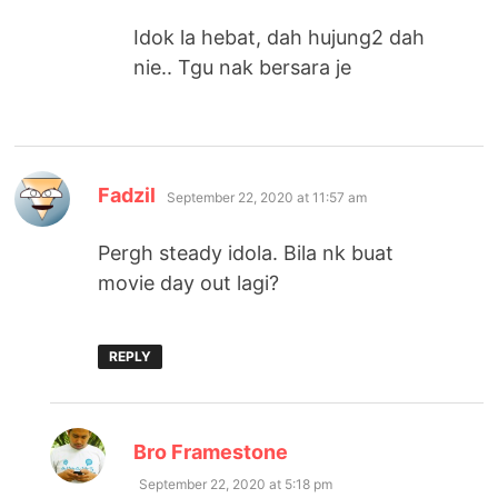
Idok la hebat, dah hujung2 dah
nie.. Tgu nak bersara je
says:
Fadzil
September 22, 2020 at 11:57 am
Pergh steady idola. Bila nk buat
movie day out lagi?
REPLY
says:
Bro Framestone
September 22, 2020 at 5:18 pm