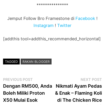
***************
Jemput Follow Bro Framestone di
Facebook
!
Instagram
!
Twitter
[addthis tool=addthis_recommended_horizontal]
TAGGED
RAKAN BLOGGER
Post
Previous
N
PREVIOUS POST
NEXT POST
post:
p
Dengan RM500, Anda
Nikmati Ayam Pedas
navigation
Boleh Miliki Proton
& Enak – Flaming Koli
X50 Mulai Esok
di The Chicken Rice