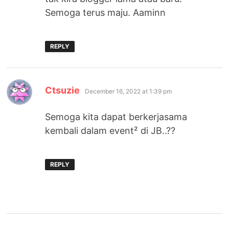
Semoga terus maju. Aaminn
REPLY
says:
Ctsuzie
December 16, 2022 at 1:39 pm
Semoga kita dapat berkerjasama
kembali dalam event² di JB..??
REPLY