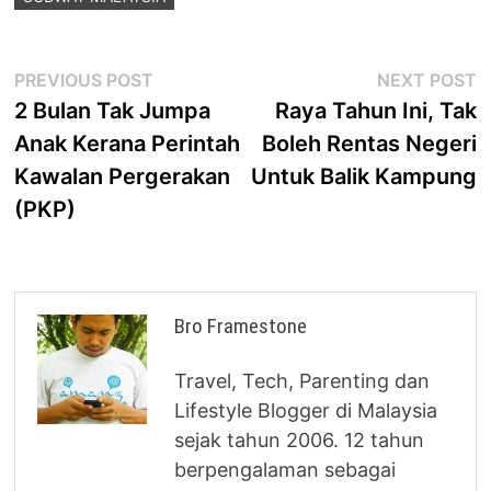
Post
Previous
N
PREVIOUS POST
NEXT POST
post:
p
2 Bulan Tak Jumpa
Raya Tahun Ini, Tak
navigation
Anak Kerana Perintah
Boleh Rentas Negeri
Kawalan Pergerakan
Untuk Balik Kampung
(PKP)
Bro Framestone
Travel, Tech, Parenting dan
Lifestyle Blogger di Malaysia
sejak tahun 2006. 12 tahun
berpengalaman sebagai