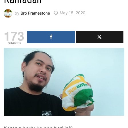
by
Bro Framestone
May 18, 2020
173
SHARES