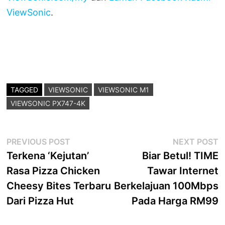
ViewSonic
.
TAGGED
VIEWSONIC
VIEWSONIC M1
VIEWSONIC PX747-4K
Post
Previous
N
PREVIOUS POST
NEXT POST
post:
p
Terkena ‘Kejutan’
Biar Betul! TIME
navigation
Rasa Pizza Chicken
Tawar Internet
Cheesy Bites Terbaru
Berkelajuan 100Mbps
Dari Pizza Hut
Pada Harga RM99