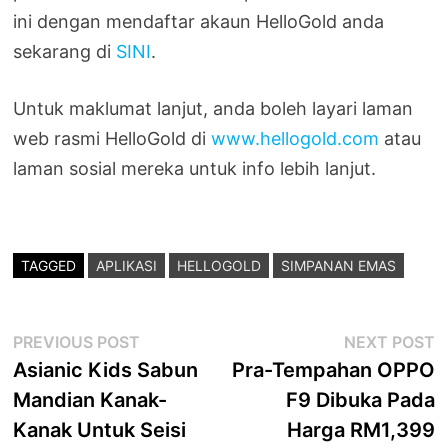
ini dengan mendaftar akaun HelloGold anda
sekarang di
SINI
.
Untuk maklumat lanjut, anda boleh layari laman
web rasmi HelloGold di
www.hellogold.com
atau
laman sosial mereka untuk info lebih lanjut.
TAGGED
APLIKASI
HELLOGOLD
SIMPANAN EMAS
Post
Previous
N
PREVIOUS POST
NEXT POST
post:
p
Asianic Kids Sabun
Pra-Tempahan OPPO
navigation
Mandian Kanak-
F9 Dibuka Pada
Kanak Untuk Seisi
Harga RM1,399