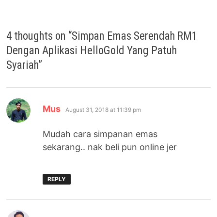
4 thoughts on “
Simpan Emas Serendah RM1
Dengan Aplikasi HelloGold Yang Patuh
Syariah
”
says:
Mus
August 31, 2018 at 11:39 pm
Mudah cara simpanan emas
sekarang.. nak beli pun online jer
REPLY