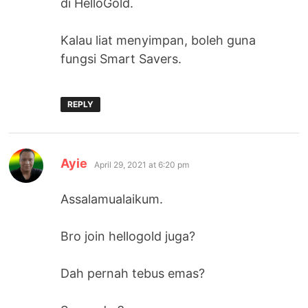
di HelloGold.
Kalau liat menyimpan, boleh guna
fungsi Smart Savers.
REPLY
says:
Ayie
April 29, 2021 at 6:20 pm
Assalamualaikum.
Bro join hellogold juga?
Dah pernah tebus emas?