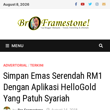
Skip
August 8, 2026
to
content
MENU
ADVERTORIAL
/
TERKINI
Simpan Emas Serendah RM1
Dengan Aplikasi HelloGold
Yang Patuh Syariah
by
Bro Framestone
August 14, 2018