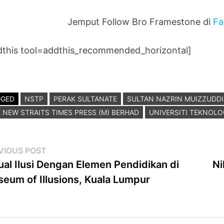
Jemput Follow Bro Framestone di
Fa
dthis tool=addthis_recommended_horizontal]
GGED
NSTP
PERAK SULTANATE
SULTAN NAZRIN MUIZZUDD
 NEW STRAITS TIMES PRESS (M) BERHAD
UNIVERSITI TEKNOLO
st
Previous
VIOUS POST
post:
ual Ilusi Dengan Elemen Pendidikan di
Ni
vigation
eum of Illusions, Kuala Lumpur