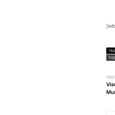
[ad
TA
THE
Po
PRE
Vis
na
Mus