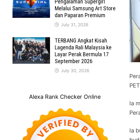
Pengalaman Supergirl
Melalui Samsung Art Store
dan Paparan Premium
July 31, 2026
TERBANG Angkat Kisah
Lagenda Rali Malaysia ke
Layar Perak Bermula 17
September 2026
July 30, 2026
Per
PET
Alexa Rank Checker Online
Ia 
Per
Ia 
bud