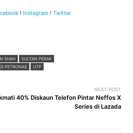
cebook
!
Instagram
!
Twitter
IN SHAH
SULTAN PERAK
GI PETRONAS
UTP
Next
NEXT POST
post
kmati 40% Diskaun Telefon Pintar Neffos X
Series di Lazada