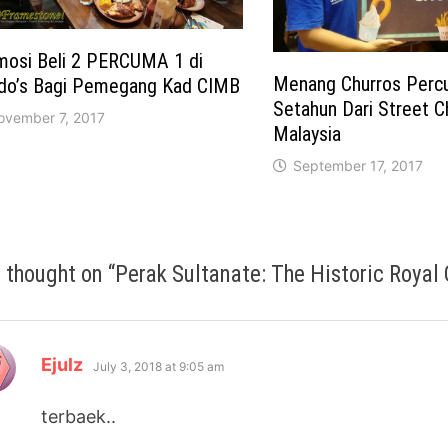
mosi Beli 2 PERCUMA 1 di
Menang Churros Perc
do’s Bagi Pemegang Kad CIMB
Setahun Dari Street C
ovember 7, 2017
Malaysia
September 17, 2017
 thought on “
Perak Sultanate: The Historic Royal
says:
Ejulz
July 3, 2018 at 9:05 am
terbaek..