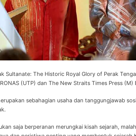
ak Sultanate: The Historic Royal Glory of Perak Teng
RONAS (UTP) dan The New Straits Times Press (M) 
merupakan sebahagian usaha dan tanggungjawab sosi
ak.
bukan saja berperanan merungkai kisah sejarah, malah 
aya dan peristiwa penting yang membentuk sejarah K