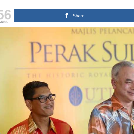
56
Share
ARES