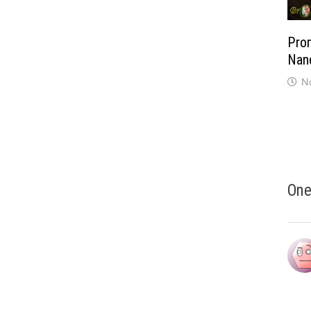
Pro
Nan
N
One