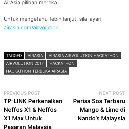
AirAsia pilihan mereka.
Untuk mengetahui lebih lanjut, sila layari
airasia.com/airvolution
.
TAGGED
AIRASIA
AIRASIA AIRVOLUTION HACKATHON
AIRVOLUTION 2017
HACKATHON
HACKATHON TERBUKA AIRASIA
Post
Previous
N
PREVIOUS POST
NEXT POST
post:
p
TP-LINK Perkenalkan
Perisa Sos Terbaru
navigation
Neffos X1 & Neffos
Mango & Lime di
X1 Max Untuk
Nando’s Malaysia
Pasaran Malaysia