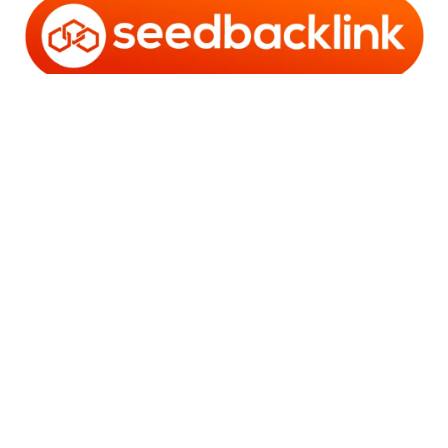
Copyright © 2006 - 2025 Bro Framestone | Owned by
Gabra Media Empire (003752670-X) | Powered by
WordPress
and
Bam
.