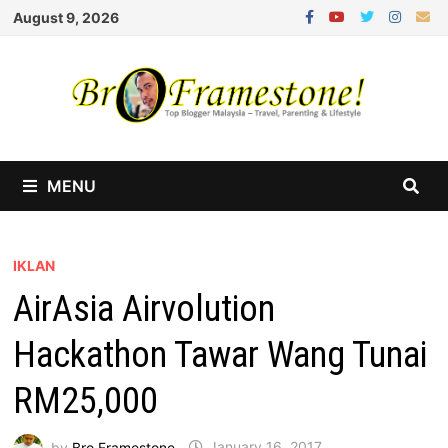
Skip
August 9, 2026
to
content
MENU
IKLAN
AirAsia Airvolution
Hackathon Tawar Wang Tunai
RM25,000
by
Bro Framestone
January 16, 2017