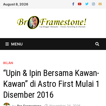
Skip
August 8, 2026
to
content
MENU
IKLAN
“Upin & Ipin Bersama Kawan-
Kawan” di Astro First Mulai 1
Disember 2016
by
Bro Framestone
November 24, 2016