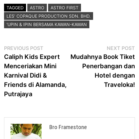
TAGGED
ASTRO
ASTRO FIRST
LES’ COPAQUE PRODUCTION SDN. BHD.
‘UPIN & IPIN BERSAMA KAWAN-KAWAN
Post
Previous
N
PREVIOUS POST
NEXT POST
post:
p
Caliph Kids Expert
Mudahnya Book Tiket
navigation
Menceriakan Mini
Penerbangan dan
Karnival Didi &
Hotel dengan
Friends di Alamanda,
Traveloka!
Putrajaya
Bro Framestone