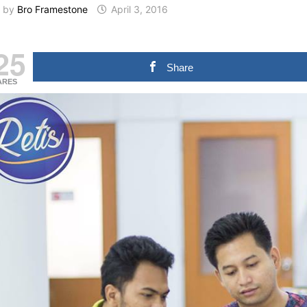
by
Bro Framestone
April 3, 2016
25
Share
ARES