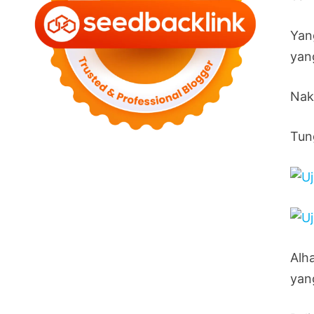
Yan
yan
Nak 
Tun
Alh
yan