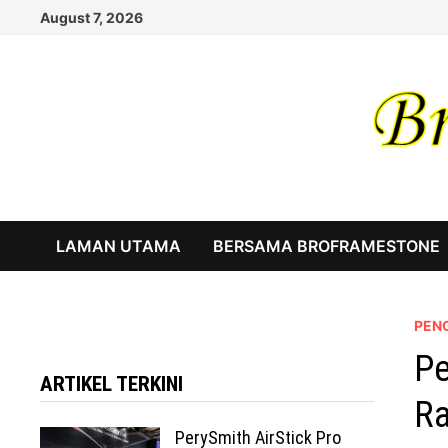
Skip
August 7, 2026
to
content
LAMAN UTAMA
BERSAMA BROFRAMESTONE
PEN
Pe
ARTIKEL TERKINI
R
PerySmith AirStick Pro