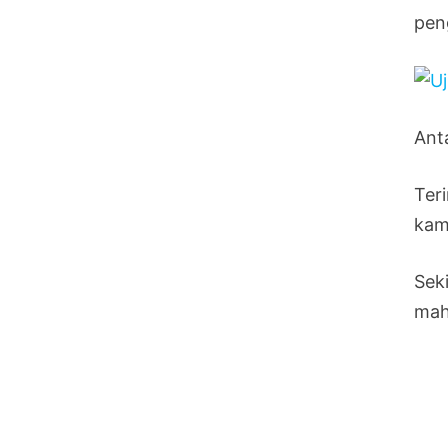
pen
Ant
Ter
kami
Sek
mah