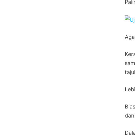
Pali
Aga
Ker
sam
taju
Leb
Bia
dan
Dal