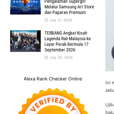
Pengalaman Supergirl
Melalui Samsung Art Store
dan Paparan Premium
July 31, 2026
TERBANG Angkat Kisah
Lagenda Rali Malaysia ke
Layar Perak Bermula 17
September 2026
July 30, 2026
Alexa Rank Checker Online
Ini
seba
Uji
baka