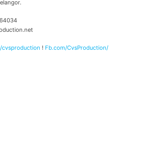
elangor.
664034
oduction.net
/cvsproduction
!
Fb.com/CvsProduction/