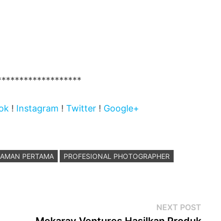
*******************
ok
!
Instagram
!
Twitter
!
Google+
AMAN PERTAMA
PROFESIONAL PHOTOGRAPHER
Next
NEXT POST
post
Mekaray Ventures Hasilkan Produk