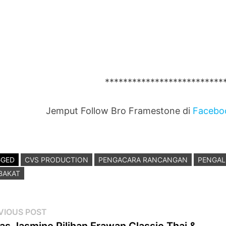
**************************
Jemput Follow Bro Framestone di
Facebo
GGED
CVS PRODUCTION
PENGACARA RANCANGAN
PENGAL
BAKAT
st
Previous
VIOUS POST
post:
as Jasmine Pilihan Erawan Classic Thai &