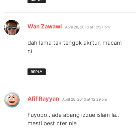
says:
Wan Zawawi
April 28, 2016 at 12:27 pm
dah lama tak tengok akrtun macam
ni
REPLY
says:
Afif Rayyan
April 28, 2016 at 12:29 pm
Fuyooo.. ade abang izzue islam la..
mesti best cter nie