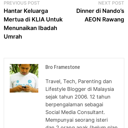
Post
Previous
N
PREVIOUS POST
NEXT POST
post:
p
Hantar Keluarga
Dinner di Nando’s
navigation
Mertua di KLIA Untuk
AEON Rawang
Menunaikan Ibadah
Umrah
Bro Framestone
Travel, Tech, Parenting dan
Lifestyle Blogger di Malaysia
sejak tahun 2006. 12 tahun
berpengalaman sebagai
Social Media Consultant.
Mempunyai seorang isteri
dan 2 orang anak (belum plan