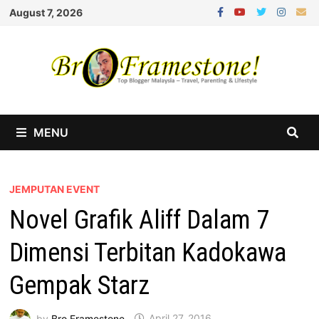
Skip
August 7, 2026
to
content
MENU
JEMPUTAN EVENT
Novel Grafik Aliff Dalam 7
Dimensi Terbitan Kadokawa
Gempak Starz
by
Bro Framestone
April 27, 2016