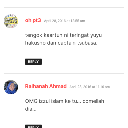
says:
oh pt3
April 28, 2016 at 12:55 am
tengok kaartun ni teringat yuyu
hakusho dan captain tsubasa.
REPLY
says:
Raihanah Ahmad
April 28, 2016 at 11:16 am
OMG izzul islam ke tu… comellah
dia…
REPLY