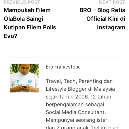
Post
Previous
N
PREVIOUS POST
NEXT POST
post:
p
Mampukah Filem
BRO – Blog Retis
navigation
OlaBola Saingi
Official Kini di
Kutipan Filem Polis
Instagram
Evo?
Bro Framestone
Travel, Tech, Parenting dan
Lifestyle Blogger di Malaysia
sejak tahun 2006. 12 tahun
berpengalaman sebagai
Social Media Consultant.
Mempunyai seorang isteri
dan 2 orang anak (belum plan