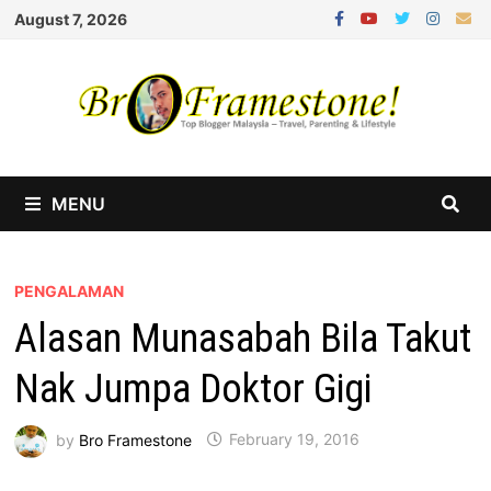
Skip
August 7, 2026
to
content
MENU
PENGALAMAN
Alasan Munasabah Bila Takut
Nak Jumpa Doktor Gigi
by
Bro Framestone
February 19, 2016