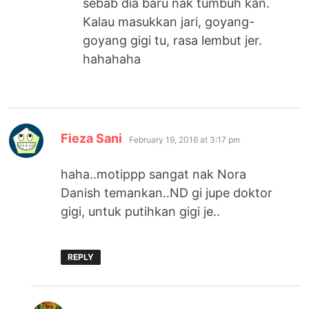
sebab dia baru nak tumbuh kan.
Kalau masukkan jari, goyang-
goyang gigi tu, rasa lembut jer.
hahahaha
says:
Fieza Sani
February 19, 2016 at 3:17 pm
haha..motippp sangat nak Nora
Danish temankan..ND gi jupe doktor
gigi, untuk putihkan gigi je..
REPLY