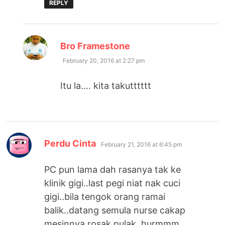
REPLY
says:
Bro Framestone
February 20, 2016 at 2:27 pm
Itu la…. kita takutttttt
says:
Perdu Cinta
February 21, 2016 at 6:45 pm
PC pun lama dah rasanya tak ke
klinik gigi..last pegi niat nak cuci
gigi..bila tengok orang ramai
balik..datang semula nurse cakap
mesinnya rosak pulak..hurmmm..