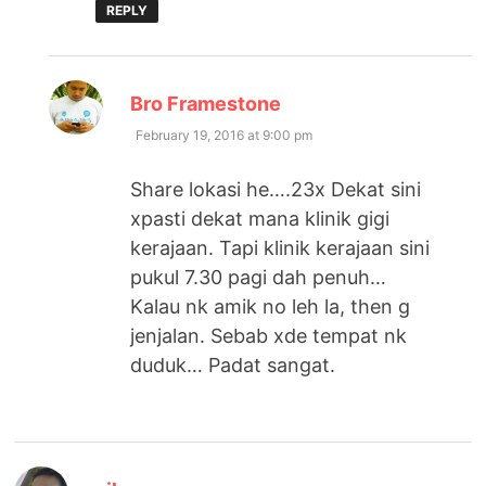
REPLY
says:
Bro Framestone
February 19, 2016 at 9:00 pm
Share lokasi he….23x Dekat sini
xpasti dekat mana klinik gigi
kerajaan. Tapi klinik kerajaan sini
pukul 7.30 pagi dah penuh…
Kalau nk amik no leh la, then g
jenjalan. Sebab xde tempat nk
duduk… Padat sangat.
says: