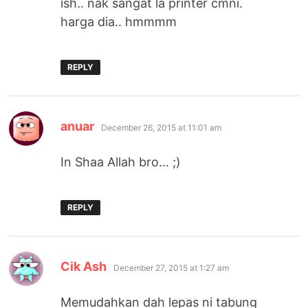
ish.. nak sangat la printer cmni.
harga dia.. hmmmm
REPLY
says:
anuar
December 26, 2015 at 11:01 am
In Shaa Allah bro… ;)
REPLY
says:
Cik Ash
December 27, 2015 at 1:27 am
Memudahkan dah lepas ni tabung