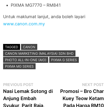
PIXMA MG7770 – RM841
Untuk maklumat lanjut, anda boleh layari
www.canon.com.my
TAGGED
CANON
CANON MARKETING (MALAYSIA) SDN BHD
PHOTO ALL-IN-ONE (AIO)
PIXMA G SERIES
PIXMA MG SERIES
Post
Previous
N
PREVIOUS POST
NEXT POST
post:
p
Nasi Lemak Sotong di
Promosi – Bro Char
navigation
Anjung Embah
Kuey Teow Ketam
Syukur, Parit Raja,
Pada Harga RM10