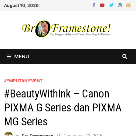
Skip
August 10, 2026
to
content
MENU
JEMPUTAN EVENT
#BeautyWithInk – Canon
PIXMA G Series dan PIXMA
MG Series
by
Bro Framestone
December 22, 2015