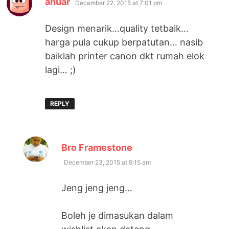
anuar
December 22, 2015 at 7:01 pm
Design menarik…quality tetbaik…
harga pula cukup berpatutan… nasib
baiklah printer canon dkt rumah elok
lagi… ;)
REPLY
says:
Bro Framestone
December 23, 2015 at 9:15 am
Jeng jeng jeng…
Boleh je dimasukan dalam