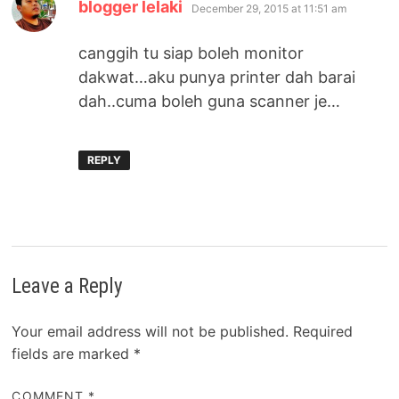
says:
blogger lelaki
December 29, 2015 at 11:51 am
canggih tu siap boleh monitor
dakwat…aku punya printer dah barai
dah..cuma boleh guna scanner je…
REPLY
Leave a Reply
Your email address will not be published.
Required
fields are marked
*
COMMENT
*