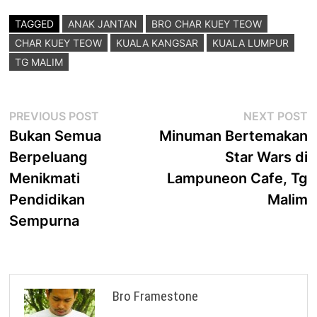
TAGGED
ANAK JANTAN
BRO CHAR KUEY TEOW
CHAR KUEY TEOW
KUALA KANGSAR
KUALA LUMPUR
TG MALIM
Post
Previous
N
PREVIOUS POST
NEXT POST
post:
p
Bukan Semua
Minuman Bertemakan
navigation
Berpeluang
Star Wars di
Menikmati
Lampuneon Cafe, Tg
Pendidikan
Malim
Sempurna
Bro Framestone