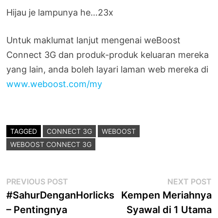
Hijau je lampunya he…23x
Untuk maklumat lanjut mengenai weBoost
Connect 3G dan produk-produk keluaran mereka
yang lain, anda boleh layari laman web mereka di
www.weboost.com/my
TAGGED
CONNECT 3G
WEBOOST
WEBOOST CONNECT 3G
Post
Previous
N
PREVIOUS POST
NEXT POST
post:
p
#SahurDenganHorlicks
Kempen Meriahnya
navigation
– Pentingnya
Syawal di 1 Utama