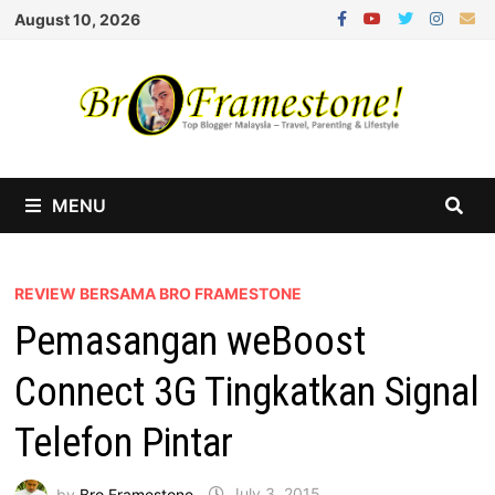
Skip
August 10, 2026
to
content
MENU
REVIEW BERSAMA BRO FRAMESTONE
Pemasangan weBoost
Connect 3G Tingkatkan Signal
Telefon Pintar
by
Bro Framestone
July 3, 2015