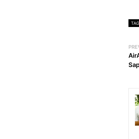
TA
Po
PRE
Air
na
Sa