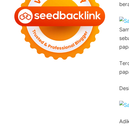
ber
Sam
seb
papa
Ter
pap
Des
Adi