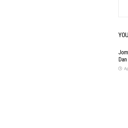
YOU
Jom 
Dan
Ap