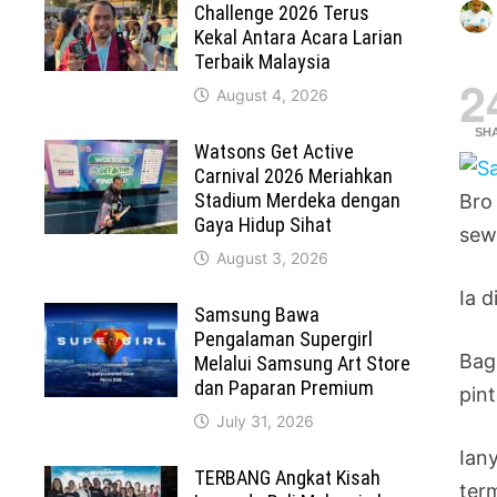
Challenge 2026 Terus
Kekal Antara Acara Larian
Terbaik Malaysia
2
August 4, 2026
SH
Watsons Get Active
Carnival 2026 Meriahkan
Stadium Merdeka dengan
Bro
Gaya Hidup Sihat
sew
August 3, 2026
Ia 
Samsung Bawa
Pengalaman Supergirl
Bag
Melalui Samsung Art Store
dan Paparan Premium
pin
July 31, 2026
Ian
TERBANG Angkat Kisah
ter