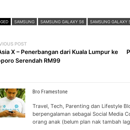
GGED
SAMSUNG
SAMSUNG GALAXY S6
SAMSUNG GALAXY 
st
Previous
VIOUS POST
post:
Asia X – Penerbangan dari Kuala Lumpur ke
P
vigation
pporo Serendah RM99
Bro Framestone
Travel, Tech, Parenting dan Lifestyle B
berpengalaman sebagai Social Media Co
orang anak (belum plan nak tambah lag