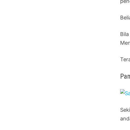
pen
Bel
Bil
Men
Ter
Pam
Sek
and