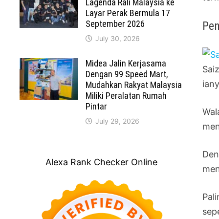
Lagenda Rali Malaysia ke
Layar Perak Bermula 17
September 2026
Pe
July 30, 2026
Midea Jalin Kerjasama
Sai
Dengan 99 Speed Mart,
iany
Mudahkan Rakyat Malaysia
Miliki Peralatan Rumah
Pintar
Wal
July 29, 2026
men
Den
Alexa Rank Checker Online
men
Pal
sep